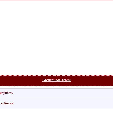
Активные темы
рируйтесь
.
га Битва